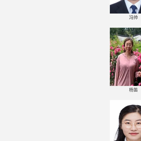
冯帅
杨笛