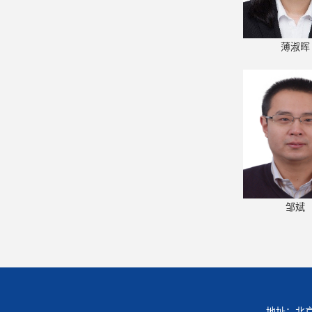
薄淑晖
邹斌
地址：北京