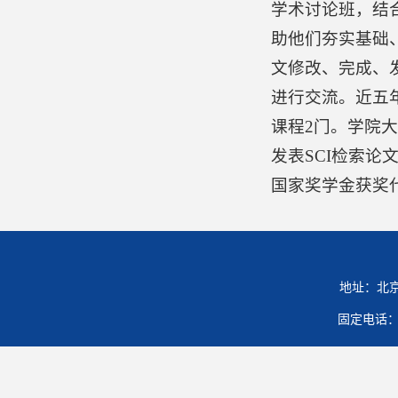
学术讨论班，结
助他们夯实基础
文修改、完成、
进行交流。近五
课程2门。学院
发表SCI检索论
国家奖学金获奖
地址：北京
固定电话：01