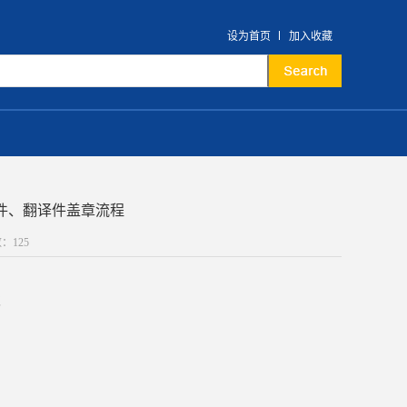
设为首页
加入收藏
件、翻译件盖章流程
数：
125
次