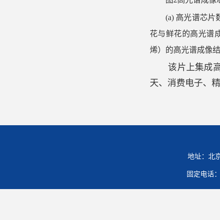
(a) 高光谱芯
花与鲜花的高光谱成
烯）的高光谱成像
该片上集成高
天、消费电子、
地址：北京
固定电话：01