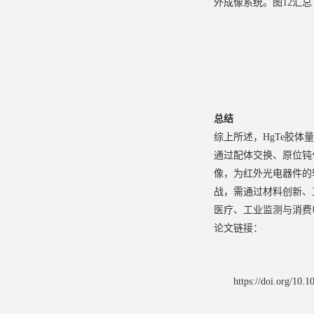
外成像系统。图12汇
总结
综上所述，
HgTe胶体
通过配体交换、原位钝
像，为红外光电器件的
战，需通过材料创新、
医疗、工业监测与消费
论文链接：
https://doi.org/10.