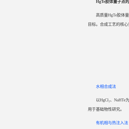
HgTe胶体量子
高质量HgTe
胶体量
目标。
合成工艺的核心
水相合成法
以HgCl₂、N
用于基础物性研究。
有机相与热注入法