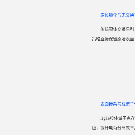
原位钝化与无交换
传统配体交换易引
策略直接保留原始表面，
表面掺杂与载流子
HgTe
胶体量子点
存
级，提升电荷分离效率。表