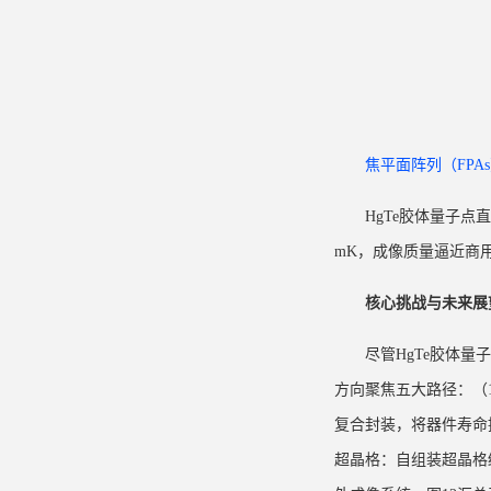
焦平面阵列
（FPA
HgTe
胶体量子点
直
mK，成像质量逼近商用H
核心挑战与未来展
尽管HgTe胶体
方向聚焦五大路径：（1
复合封装，将器件寿命
超晶格：自组装超晶格