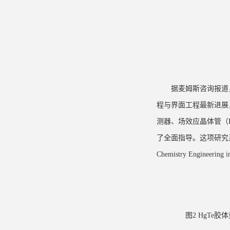
据麦姆斯咨询报道
程与界面工程最新进展
测器、场效应晶体管（
了全面指导。这项研究系
Chemistry Engineering i
图2
HgTe
胶体