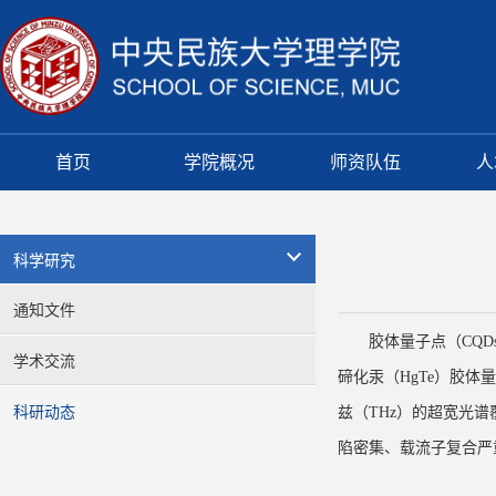
首页
学院概况
师资队伍
人
科学研究
通知文件
胶体量子点（CQ
学术交流
碲化汞（HgTe）胶体
科研动态
兹（THz）的超宽光
陷密集、载流子复合严