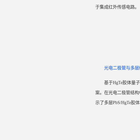
于集成红外传感电路。
光电二极管
与多层
基于
HgTe
胶体量子
案。在光电二极管结构中
示了多层
PbS/HgTe
胶体