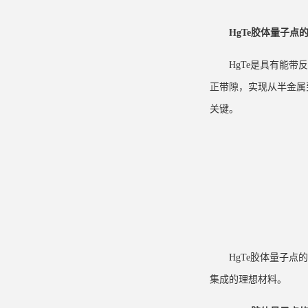
HgTe胶体量子点
HgTe是具有能带
正带隙，实现从半金属
关键。
HgTe
胶体量子点
的
集成的理想材料。