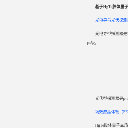
基于HgTe胶体量
光电导与
光伏探测
光电导型探测器是经
μs级。
光伏型探测器是p-
场效应晶体管（FE
HgTe
胶体量子点
场