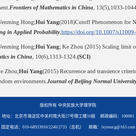
ent.
Frontiers of Mathematics in China
, 13(5),1033-104
Wenming Hong;
Hui Yang
(2018)Cutoff Phenomenon for N
g in Applied Probability
,
https://doi.org/10.1007/s1100
Wenming Hong;
Hui Yang
; Ke Zhou (2015) Scaling limit o
ics in China
, 10(6),1313-1324.
(SCI)
Ke Zhou;
Hui Yang
(2015) Recurrence and transience criteri
random environments.
Journal of Beijing Normal University
版权所有 中央民族大学理学院
地址：北京市海淀区中关村南大街27号理工楼10层 邮政编码：100081
固定电话：010-68933910/2240/2733（总机） 邮箱：lxymucg@163.com