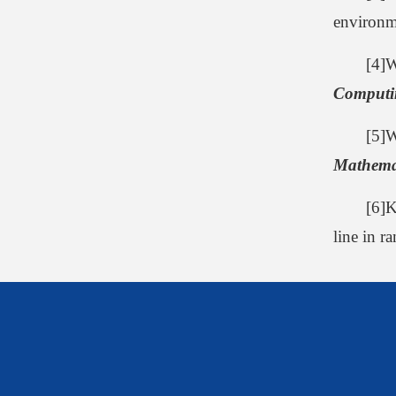
environm
[4]
Computin
[5]
Mathemat
[6]
line in 