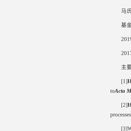
马
基
2
2
主
[1]
H
to
Acta M
[2]
H
processes
[3]