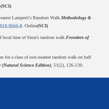
4
(SCI)
earest Lamperti’s Random Walk.
Methodology &
9-018-9666-8
. Online
(SCI)
f local time of Sinai's random walk.
Frontiers of
on for a class of non-nearest random walk on half
 (Natural Science Edition)
, 51(2), 126-130.