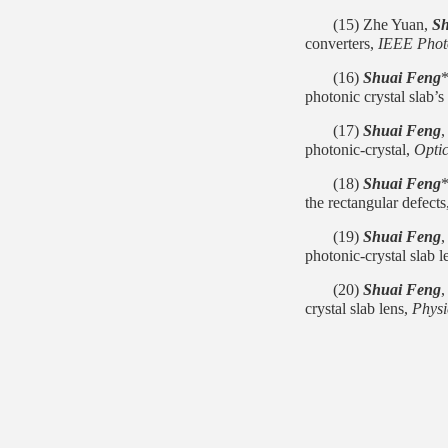
(15) Zhe Yuan,
Sh
converters,
IEEE Phot
(16)
Shuai Feng
photonic crystal slab’s
(17)
Shuai Feng
,
photonic-crystal,
Optic
(18)
Shuai Feng
the rectangular defects
(19)
Shuai Feng
,
photonic-crystal slab l
(20)
Shuai Feng
,
crystal slab lens,
Physi