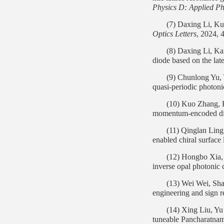
Physics D: Applied Ph
(7) Daxing Li, K
Optics Letters
, 2024, 
(8)
Daxing Li, Ka
diode based on the late
(9) Chunlong Yu,
quasi-periodic photoni
(10) Kuo Zhang,
momentum-encoded dif
(11) Qinglan Lin
enabled chiral surface 
(12) Hongbo Xia,
inverse opal photonic 
(13) Wei Wei, Sh
engineering and sign r
(14) Xing Liu, Y
tuneable Pancharatnam