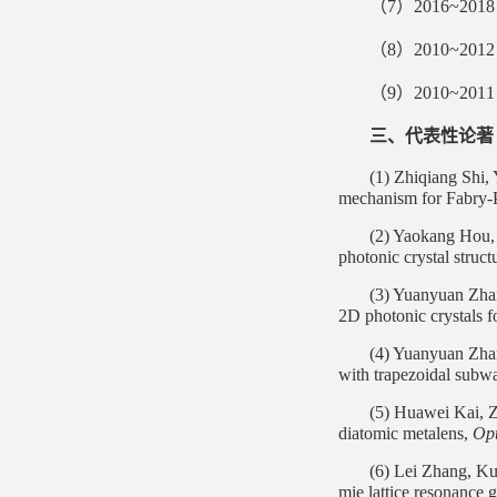
（
7
）
2016~201
（
8
）
2010~201
（
9
）
2010~201
三、代表性论著
(1)
Zhiqiang Shi,
mechanism for Fabry-P
(2) Yaokang Hou,
photonic crystal struct
(3) Yuanyuan Zha
2D photonic crystals fo
(4) Yuanyuan Zha
with trapezoidal subwa
(5) Huawei Kai, 
diatomic metalens,
Opt
(6) Lei Zhang, K
mie lattice resonance 