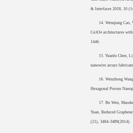
& Interfaces 2018, 10 (
14. Wenqiang Cao, 
Co
O
architectures with
3
4
1446.
15. Yuanlu Chen, L
nanowire arrays fabri
16. Wenzhong Wang*
Hexagonal Porous Nanopl
17. Bo Wen, Maoshe
Yuan, Reduced Graphene 
(21), 3484-3489(2014).