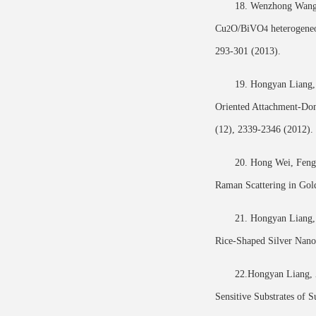
18. Wenzhong Wang*
Cu
O/BiVO
heterogene
2
4
293-301 (2013).
19. Hongyan Liang,
Oriented Attachment-Dom
(12), 2339-2346 (2012).
20. Hong Wei, Feng
Raman Scattering in Go
21. Hongyan Liang,
Rice-Shaped Silver Nanoc
22.Hongyan Liang, 
Sensitive Substrates of 