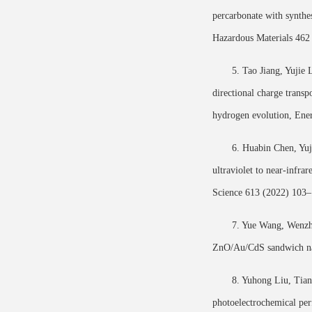
percarbonate with synthe
Hazardous Materials 462
5. Tao Jiang, Yujie
directional charge transp
hydrogen evolution, En
6. Huabin Chen, Yuj
ultraviolet to near-infra
Science 613 (2022) 103–
7. Yue Wang, Wenzho
ZnO/Au/CdS sandwich nan
8. Yuhong Liu, Tian
photoelectrochemical pe