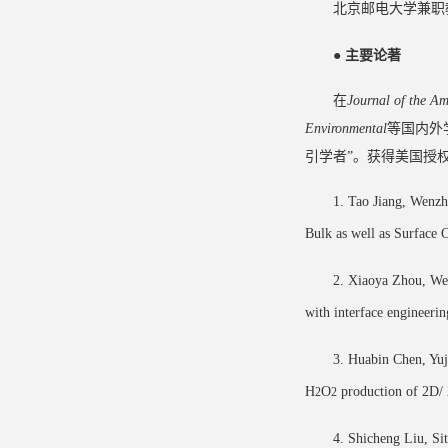
北京邮电大学兼职教授
●
主要论著
在
Journal of the A
Environmental
等国内外学
引学者”。获得美国授
1. Tao Jiang, Wenz
Bulk as well as Surface 
2. Xiaoya Zhou, We
with interface engineeri
3. Huabin Chen, Yuj
H
O
production of 2D/
2
2
4. Shicheng Liu, Si