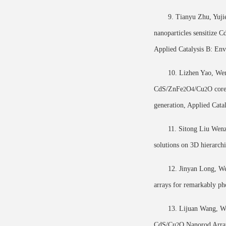
9. Tianyu Zhu, Yuj
nanoparticles sensitize C
Applied Catalysis B: En
10. Lizhen Yao, Wen
CdS/ZnFe
O
/Cu
O core
2
4
2
generation, Applied Cata
11. Sitong Liu Wen
solutions on 3D hierarch
12. Jinyan Long, We
arrays for remarkably ph
13. Lijuan Wang, W
CdS/Cu
O Nanorod Array
2