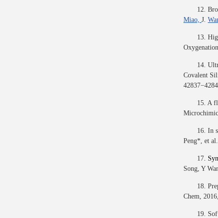
12. Bro
Miao,
J.
Wa
13. Hig
Oxygenatio
14. Ult
Covalent Sil
42837−4284
15. A f
Microchimic
16. In 
Peng*, et al
17
.
Syn
Song, Y Wan
18. Pre
Chem, 2016,
19. Sof