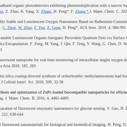
adband organic photodetectors exhibiting photomultiplication with a narrow ba
ng,
Z. Zhao, K. Yang, X.
Zhang,
H. Peng*, F.
Zhang,*
J. Mater. Chem. C. 202
hly Stable and Luminescent Oxygen Nanosensor Based on Ruthenium-Containin
n.
C. Zhou
,
W. Zhao
,
F. You
,
Z. Geng
, H. Peng*, ACS Sens. 2019, 4, 984-991.
rastable Luminescent Organic-Inorganic Perovskite Quantum Dots via Surfac
ica Encapsulation, F. Zeng, M. Yang, J. Qin, F. Teng, Y. Wang, G. Chen, D. W
3
luorescent nanoprobe for real-time monitoring of intracellular singlet oxygen d
a Acta 2018, 185, 269
situ silica coating-directed synthesis of orthorhombic methylammonium lead br
. J Colloid
Interf. Sci. 2018, 509, 32-38
thesis and optimization of ZnPc-loaded biocompatible nanoparticles for effici
g, J. Mater. Chem. B, 2016,
4, 4482-4489.
paration of fluorescent enzymatic nanosensors for glucose sensing. S. Gao, H
 222, 638-644
t fluorescent nanomaterials for biological and biomedical imaging. H. Peng, 