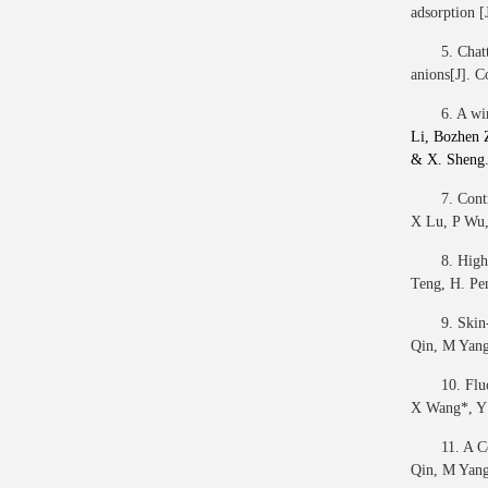
adsorption 
5. Chat
anions[J]. 
6. A wi
Li
,
Bozhen 
& X. Sheng
7. Con
X Lu, P Wu,
8. High
Teng, H. Pen
9. Skin
Qin, M Yang,
10. Flu
X Wang*, Y 
11. A C
Qin, M Yang