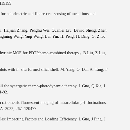
 119199
for colorimetric and fluorescent sensing of metal ions and
i
,
Haijian Zhang
,
Penghu Wei
,
Quanlei Liu
,
Dawid Sheng
,
Zhen
ngming Wang
,
Yuqi Wang
,
Lan Yin
,
H. Peng
,
H. Ding
,
G. Zhao
orphyrinic MOF for PDT/chemo-combined therapy，B Liu, Z Liu,
s with in-situ formed silica shell. M. Yang, Q. Dai, A. Tang, F.
ell for synergetic chemo-photodynamic therapy. L Guo, Q Xia, J
1-92.
ratiometric fluorescent imaging of intracellular pH fluctuations.
 A. 2022, 267, 120477
s: Impacting Factors and Loading Efficiency. L Guo, J Ping, J