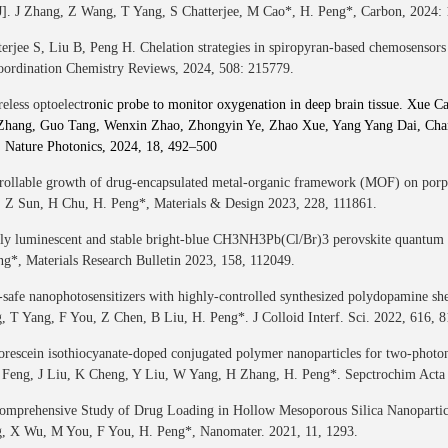
[J]. J Zhang, Z Wang, T Yang, S Chatterjee, M Cao*, H. Peng*, Carbon, 2024:
terjee S, Liu B, Peng H. Chelation strategies in spiropyran-based chemosensors 
Coordination Chemistry Reviews, 2024, 508: 215779.
reless op
toelect
ronic probe to monitor oxygenation in deep brain tissue.
Xue Ca
Zhang
,
Guo Tang
,
Wenxin Zhao
,
Zhongyin Ye
,
Zhao Xue
,
Yang
Yang Dai
,
Cha
.
Nature Photonics
, 2024, 18, 492–500
trollable growth of drug-encapsulated metal-organic framework (MOF) on p
 Z Sun, H Chu, H. Peng*, Materials & Design 2023, 228, 111861.
ly luminescent and stable bright-blue CH3NH3Pb(Cl/Br)3 perovskite quantum dot
g*, Materials Research Bulletin 2023, 158, 112049.
-safe nanophotosensitizers with highly-controlled synthesized polydopamine sh
 T Yang, F You, Z Chen, B Liu, H. Peng*. J Colloid Interf. Sci. 2022, 616, 8
orescein isothiocyanate-doped conjugated polymer nanoparticles for two-photon 
Feng, J Liu, K Cheng, Y Liu, W Yang, H Zhang, H. Peng*. Sepctrochim Acta
omprehensive Study of Drug Loading in Hollow Mesoporous Silica Nanoparticle
, X Wu, M You, F You, H. Peng*, Nanomater. 2021, 11, 1293.