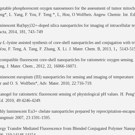
getable phosphorescent oxygen nanosensors for the assessment of tumor mitocho
ng*, L. Yang, F. You, F. Teng *, L, Hou, O Wolfbeis. Angew. Chemie. Int. E
inescent Ru(bpy)32+-doped silica nanoparticles for imaging of intracellular t
cta, 2014, 181, 743–749
y-L-lysine assisted synthesis of core-shell nanoparticles and conjugation with
 You, F. Teng, A. Tang, F. Zhang, X. Li. J. Mater. Chem. B, 2013, 1，5143-51
compatible fluorescent core-shell nanoparticles for ratiometric oxygen sensin
ng, J. Mater. Chem., 2012, 22, 16066-16071.
inescent europium (III) nanoparticles for sensing and imaging of temperature in
r and O. S. Wolfbeis*, Adv. Mater. 2010, 22:716-719.
anogel for ratiometric fluorescent sensing of physiological pH values. H. Pen
Ed. 2010, 49:4246-4249.
hly luminescent Eu3+ chelate nanoparticles prepared by reprecipitation-encaps
angmuir 2007, 23:1591-1595.
rgy Transfer Mediated Fluorescence from Blended Conjugated Polymer Nanopart
6, 110:14148-14154.