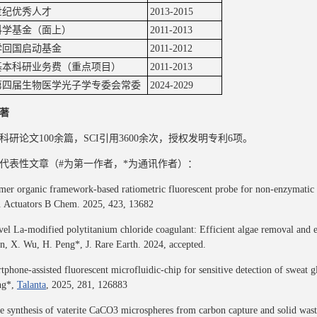
世纪优秀人才
2013-2015
科学基金（面上）
2011-2013
学回国启动基金
2011-2012
基本科研业务费（重点项目）
2011-2013
第四届生物医学光子学专委会常委
2024-2029
著
科研论文100余篇，SCI引用3600余次，授权发明专利6项。
代表性文章（#为第一作者，*为通讯作者）：
mer organic framework-based ratiometric fluorescent probe for non-enzymatic g
. Actuators B Chem. 2025, 423, 13682
vel La-modified polytitanium chloride coagulant: Efficient algae removal and en
n, X. Wu, H. Peng*, J. Rare Earth. 2024, accepted.
tphone-assisted fluorescent microfluidic-chip for sensitive detection of sweat
ng*,
Talanta
, 2025, 281, 126883
le synthesis of vaterite CaCO3 microspheres from carbon capture and solid was