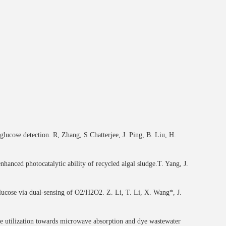
lucose detection. R, Zhang, S Chatterjee, J. Ping, B. Liu, H.
hanced photocatalytic ability of recycled algal sludge.T. Yang, J.
 glucose via dual-sensing of O2/H2O2. Z. Li, T. Li, X. Wang*, J.
te utilization towards microwave absorption and dye wastewater