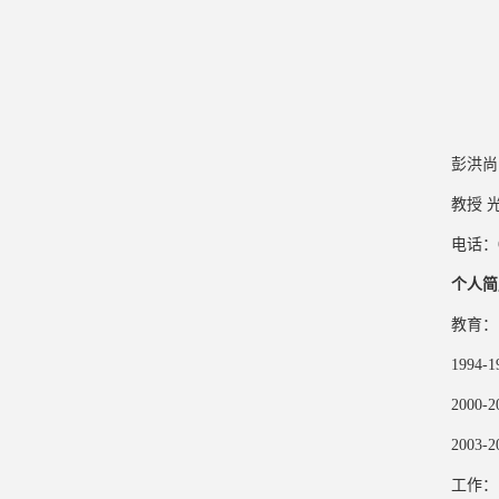
彭洪尚
教授 
电话：68
个人简
教育：
199
200
200
工作：