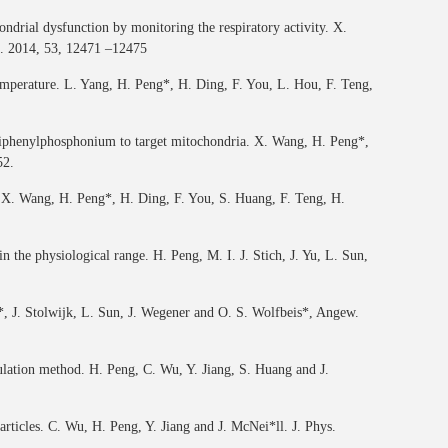
ndrial dysfunction by monitoring the respiratory activity. X.
d. 2014, 53, 12471 –12475
emperature. L. Yang, H. Peng*, H. Ding, F. You, L. Hou, F. Teng,
 triphenylphosphonium to target mitochondria. X. Wang, H. Peng*,
52.
g. X. Wang, H. Peng*, H. Ding, F. You, S. Huang, F. Teng, H.
 the physiological range. H. Peng, M. I. J. Stich, J. Yu, L. Sun,
g*, J. Stolwijk, L. Sun, J. Wegener and O. S. Wolfbeis*, Angew.
ulation method. H. Peng, C. Wu, Y. Jiang, S. Huang and J.
icles. C. Wu, H. Peng, Y. Jiang and J. McNei*ll. J. Phys.