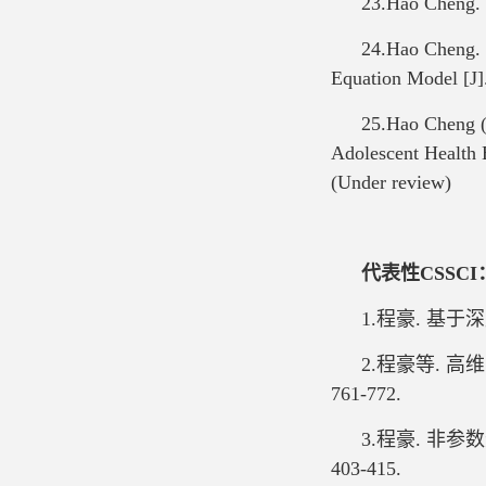
23.Hao Cheng. I
24.Hao Cheng. 
Equation Model [J]
25.Hao Cheng (C
Adolescent Health 
(Under review)
代表性
CSSCI
1.程豪. 基于深
2.程豪等. 高
761-772.
3.程豪. 非参
403-415.