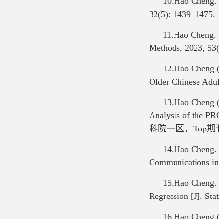
10.Hao Cheng. Q
32(5): 1439–1475.
11.Hao Cheng. Q
Methods, 2023, 53
12.Hao Cheng (
Older Chinese Adul
13.Hao Cheng (C
Analysis of the P
科院一区，Top期
14.Hao Cheng. A
Communications in 
15.Hao Cheng. 
Regression [J]. Sta
16.Hao Cheng (