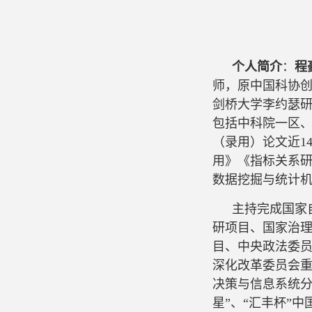
个人简介
：
程
师，原中国科协
剑桥大学李约瑟
包括中科院一区、
（录用）论文近1
用》《指标关系研
数据挖掘与统计
主持完成国家
研项目、国家治
目、中央政法委
深化改革委员会
决策与信息系统分
星”、“汇丰杯”