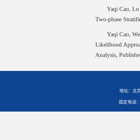
Yaqi Cao, Lu
Two-phase Stratifi
Yaqi Cao, We
Likelihood Approa
Analysis, Publish
地址：北京
固定电话：01