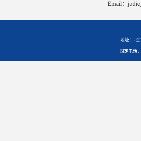
Email：jodi
地址：北京
固定电话：01