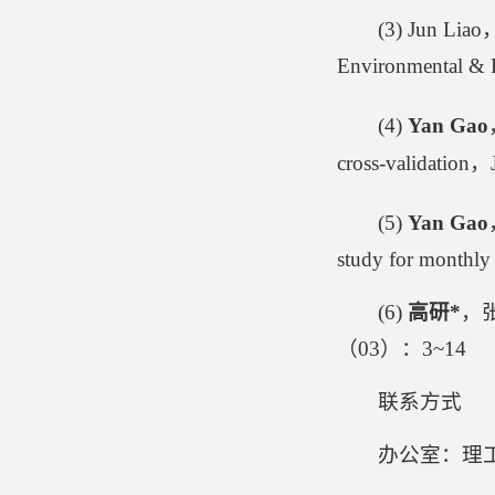
(3) Jun Lia
Environmental & E
(4)
Yan Gao
cross-validatio
(5)
Yan Gao
study for monthl
(6)
高研
*
，
（03）：3~14
联系方式
办公室：理工楼