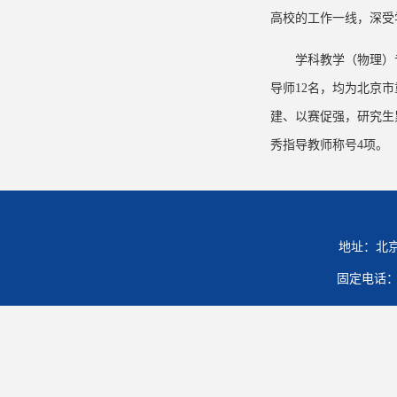
高校的工作一线，深受
学科教学（物理）
导师12名，均为北京
建、以赛促强，研究生
秀指导教师称号4项。
地址：北京
固定电话：01